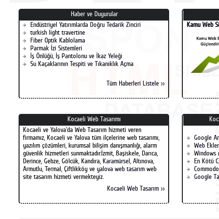
Haber ve Duyurular
Endüstriyel Yatırımlarda Doğru Tedarik Zinciri
Kamu Web Si
turkish light travertine
Fiber Optik Kablolama
Parmak İzi Sistemleri
İş Önlüğü, İş Pantolonu ve İkaz Yeleği
Su Kaçaklarının Tespiti ve Tıkanıklık Açma
Tüm Haberleri Listele >>
Kocaeli Web Tasarımı
Koc
Kocaeli ve Yalova'da Web Tasarım hizmeti veren
firmamız, Kocaeli ve Yalova tüm ilçelerine web tasarımı,
Google A
yazılım çözümleri, kurumsal bilişim danışmanlığı, alarm
Web Eklen
güvenlik hizmetleri sunmaktadır.İzmit, Başiskele, Darıca,
Windows 
Derince, Gebze, Gölcük, Kandıra,
Karamürsel
, Altınova,
En Kötü C
Armutlu, Termal, Çiftlikköy ve
yalova web tasarım
web
Commodo
site tasarım hizmeti vermekteyiz.
Google Ta
Kocaeli Web Tasarım >>