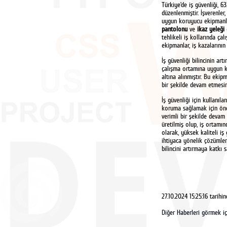
Türkiye’de iş güvenliği, 6
düzenlenmiştir. İşverenler
uygun koruyucu ekipmanl
pantolonu
ve
ikaz yeleği
tehlikeli iş kollarında çal
ekipmanlar, iş kazalarını
İş güvenliği bilincinin art
çalışma ortamına uygun ko
altına alınmıştır. Bu ekip
bir şekilde devam etmesin
İş güvenliği için kullanıla
koruma sağlamak için önem
verimli bir şekilde devam
üretilmiş olup, iş ortamı
olarak, yüksek kaliteli iş
ihtiyaca yönelik çözümler 
bilincini artırmaya katkı
27.10.2024 15:25:16 tarihi
Diğer Haberleri görmek içi