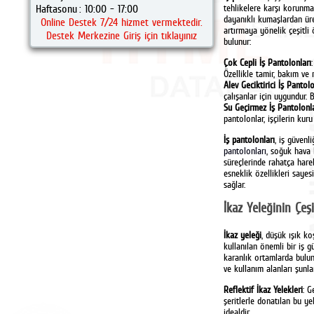
Haftasonu
: 10:00 - 17:00
tehlikelere karşı korunmal
dayanıklı kumaşlardan üre
Online Destek 7/24 hizmet vermektedir.
artırmaya yönelik çeşitli ö
Destek Merkezine Giriş için tıklayınız
bulunur:
Çok Cepli İş Pantolonları
Özellikle tamir, bakım ve m
Alev Geciktirici İş Pantolo
çalışanlar için uygundur. 
Su Geçirmez İş Pantolonla
pantolonlar, işçilerin kur
İş pantolonları
, iş güvenl
pantolonları
, soğuk hava k
süreçlerinde rahatça harek
esneklik özellikleri sayes
sağlar.
İkaz Yeleğinin Çeşi
İkaz yeleği
, düşük ışık ko
kullanılan önemli bir iş g
karanlık ortamlarda buluna
ve kullanım alanları şunlar
Reflektif İkaz Yelekleri
: G
şeritlerle donatılan bu yel
idealdir.