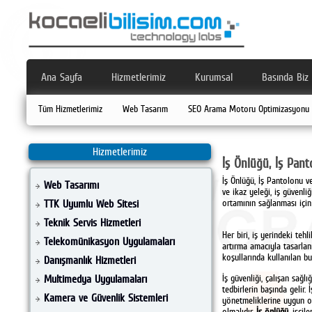
Ana Sayfa
Hizmetlerimiz
Kurumsal
Basında Biz
Tüm Hizmetlerimiz
Web Tasarım
SEO Arama Motoru Optimizasyonu
Hizmetlerimiz
İş Önlüğü, İş Pant
İş Önlüğü, İş Pantolonu ve
Web Tasarımı
ve ikaz yeleği, iş güvenli
TTK Uyumlu Web Sitesi
ortamının sağlanması için
Teknik Servis Hizmetleri
Her biri, iş yerindeki tehl
Telekomünikasyon Uygulamaları
artırma amacıyla tasarlanm
koşullarında kullanılan bu 
Danışmanlık Hizmetleri
Multimedya Uygulamaları
İş güvenliği, çalışan sağl
tedbirlerin başında gelir.
Kamera ve Güvenlik Sistemleri
yönetmeliklerine uygun ol
olmalıdır.
İş önlüğü
, işçi