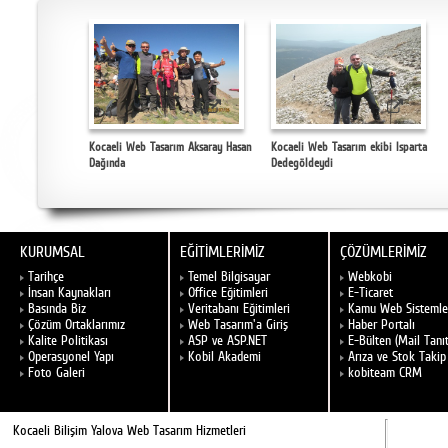
Kocaeli Web Tasarım Aksaray Hasan
Kocaeli Web Tasarım ekibi Isparta
Dağında
Dedegöldeydi
KURUMSAL
EĞİTİMLERİMİZ
ÇÖZÜMLERİMİZ
Tarihçe
Temel Bilgisayar
Webkobi
İnsan Kaynakları
Office Eğitimleri
E-Ticaret
Basında Biz
Veritabanı Eğitimleri
Kamu Web Sistemle
Çözüm Ortaklarımız
Web Tasarım'a Giriş
Haber Portalı
Kalite Politikası
ASP ve ASP.NET
E-Bülten (Mail Tanı
Operasyonel Yapı
Kobil Akademi
Arıza ve Stok Takip
Foto Galeri
kobiteam CRM
Kocaeli Bilişim Yalova Web Tasarım Hizmetleri