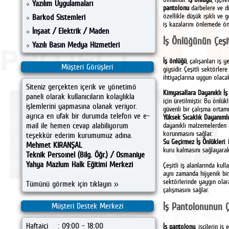
Yazılım Uygulamaları
pantolonu
darbelere ve di
özellikle düşük ışıklı ve 
Barkod Sistemleri
iş kazalarını önlemede ön
İnşaat / Elektrik / Maden
İş Önlüğünün Çeşit
Yazılı Basın Medya Hizmetleri
İş önlüğü
, çalışanları iş
Müşteri Görüşleri
giysidir. Çeşitli sektörler
ihtiyaçlarına uygun olacak 
Siteniz gerçekten içerik ve yönetimö
Kimyasallara Dayanıklı İş
paneli olarak kullanıcıların kolaylıkla
için üretilmiştir. Bu önlü
işlemlerini yapmasına olanak veriyor.
güvenli bir çalışma ortamı
ayrıca en ufak bir durumda telefon ve e-
Yüksek Sıcaklık Dayanımlı
mail ile hemen cevap alabiliyorum
dayanıklı malzemelerden ü
korunmasını sağlar.
teşekkür ederim kurumumuz adına.
Su Geçirmez İş Önlükleri
:
Mehmet KIRANŞAL
kuru kalmasını sağlayarak
Teknik Persoınel (Bilg. Öğr.) / Osmaniye
Yahya Mazlum Halk Eğitimi Merkezi
Çeşitli iş alanlarında kull
aynı zamanda hijyenik bir 
sektörlerinde yaygın olar
Tümünü görmek için tıklayın >>
çalışmasını sağlar.
İş Pantolonunun Çe
Müşteri Destek Merkezi
Haftaiçi
: 09:00 - 18:00
İş pantolonu
, işçilerin i