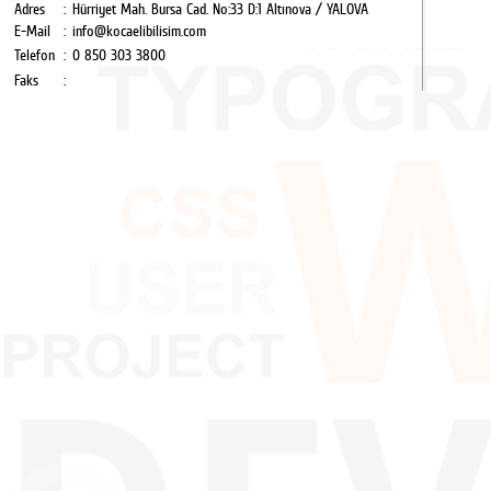
Adres
:
Hürriyet Mah. Bursa Cad. No:33 D:1 Altınova / YALOVA
E-Mail
:
info@kocaelibilisim.com
Telefon
:
0 850 303 3800
Faks
: