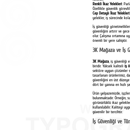
Renkli İkaz Yelekleri
: Par
Özellikle güvenlik görevlile
Cep Detaylı İkaz Yelekleri
yelekler, iş sürecinde kola
İş güvenliği yönetmelikle
güvenliğini artırır ve gec
olur. Çalışma ortamına uyg
önemli bir yere sahiptir.
3K Mağaza ve İş G
3K Mağaza
, iş güvenliği
biridir. Yüksek kaliteli
iş 
sektöre uygun çözümler s
tasarlanan ürünlerimiz, d
güvenliğini en üst düzeye
dört bir yanına en hızlı şe
Ürün yelpazemizde, işçiler
bulunmaktadır. Örneğin, su
görünürlüklü ikaz yelekler
kullanılabilir. Kaliteyi uy
güvenilir bir tercihtir.
İş Güvenliği ve Tü